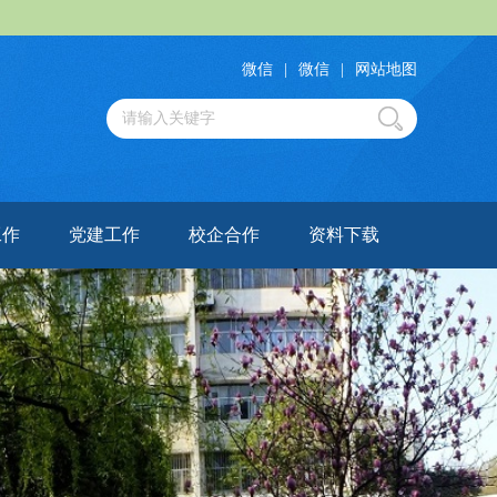
微信
|
微信
|
网站地图
工作
党建工作
校企合作
资料下载