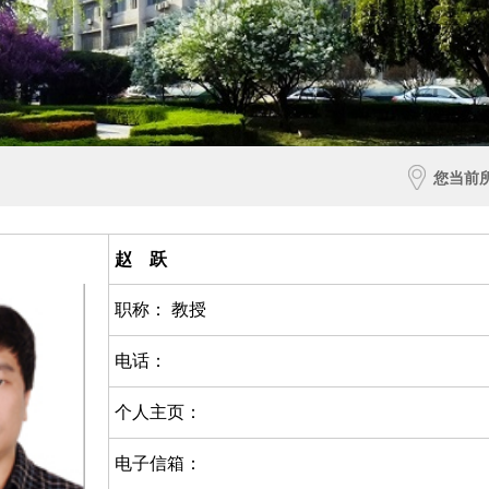
您当前
赵 跃
职称： 教授
电话：
个人主页：
电子信箱：