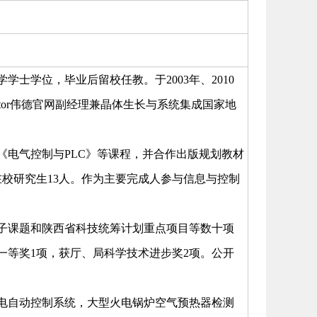
学学士学位，毕业后留校任教。于2003年、2010
ctor伟德官网副经理兼晶体生长与系统集成国家地
《电气控制与PLC》等课程，并合作出版规划教材
在校研究生13人。作为主要完成人参与信息与控制
子课题和陕西省科技统筹计划重点项目等数十项
一等奖1项，获厅、局科学技术进步奖2项。公开
电自动控制系统，大型火电锅炉空气预热器检测