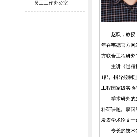
员工工作办公室
赵跃，教授，
年在韦德官方网站
方联合工程研究
主讲《过程
1部。指导控制
工程国家级实验
学术研究的
科研课题。获国
发表学术论文十
专长的技术