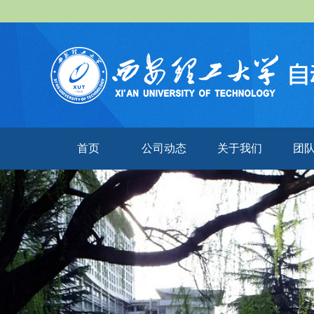
首页
公司动态
关于我们
团