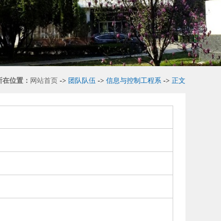
所在位置：
网站首页
->
团队队伍
->
信息与控制工程系
->
正文