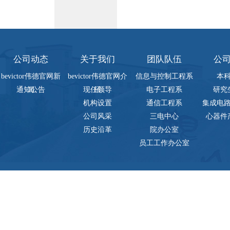
公司动态
关于我们
团队队伍
公
bevictor伟德官网新
bevictor伟德官网介
信息与控制工程系
本
通知公告
闻
现任领导
绍
电子工程系
研究
机构设置
通信工程系
集成电
公司风采
三电中心
心器件
历史沿革
院办公室
员工工作办公室