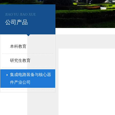
JIAO YU JIAO XUE
公司产品
本科教育
研究生教育
集成电路装备与核心器
件产业公司