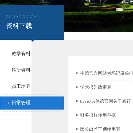
ZI LIAO XIA ZAI
资料下载
教学资料
科研资料
韦德官方网站考场记录单打
员工培养
学术报告政审表
bevictor伟德官网关
日常管理
财务报账使用单据
因公出差车辆使用表