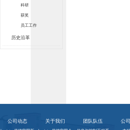
科研
获奖
员工工作
历史沿革
公司动态
关于我们
团队队伍
公