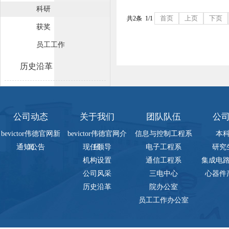
科研
首页
上页
下页
共2条 1/1
获奖
员工工作
历史沿革
公司动态
关于我们
团队队伍
公
bevictor伟德官网新
bevictor伟德官网介
信息与控制工程系
本
通知公告
闻
现任领导
绍
电子工程系
研究
机构设置
通信工程系
集成电
公司风采
三电中心
心器件
历史沿革
院办公室
员工工作办公室