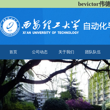
bevicto
首页
公司动态
关于我们
团队队伍