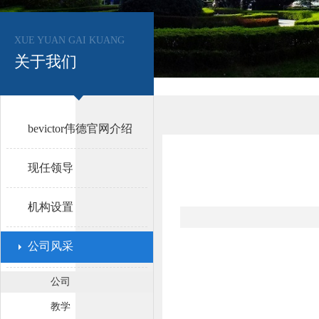
XUE YUAN GAI KUANG
关于我们
bevictor伟德官网介绍
现任领导
机构设置
公司风采
公司
教学