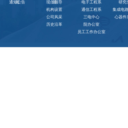
通知公告
闻
现任领导
绍
电子工程系
研究
机构设置
通信工程系
集成电
公司风采
三电中心
心器件
历史沿革
院办公室
员工工作办公室