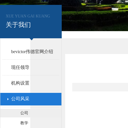
XUE YUAN GAI KUANG
关于我们
bevictor伟德官网介绍
现任领导
机构设置
公司风采
公司
教学